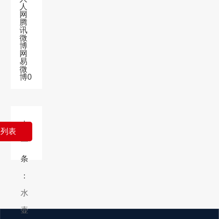
人
网
腾
讯
微
博
网
易
微
博
0
上
回列表
一
条
：
水
壶