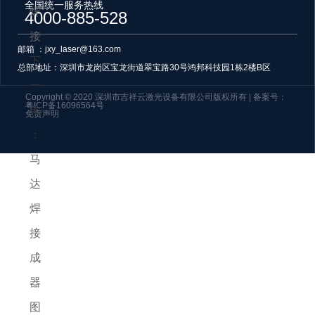
全国统一服务热线
焊
4000-885-528
接
邮箱 ：jxy_laser@163.com
下
总部地址：
深圳市龙岗区宝龙街道翠宝路30号鸿邦科技园1栋2楼B区
一
Copyright © 2020 深圳市吉祥云激光设备有限公司版权所有
| 备案号：
粤ICP备16096564号
条
免责声明
：
马
达
焊
接
成
器
图