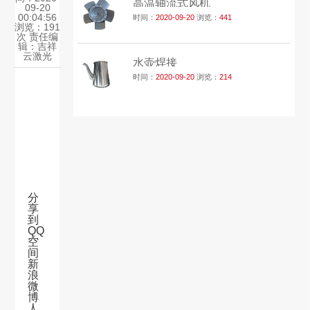
高温轴流式风机
09-20
00:04:56
时间：
2020-09-20
浏览：
441
浏览：191
次 责任编
辑：
吉祥
云激光
水壶焊接
时间：
2020-09-20
浏览：
214
分
享
到
QQ
空
间
新
浪
微
博
人